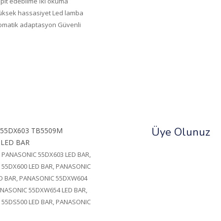
spit edebilme İki okuma
yüksek hassasiyet Led lamba
tomatik adaptasyon Güvenli
Üye Olunuz
c 55DX603 TB5509M
 LED BAR
PANASONIC 55DX603 LED BAR,
55DX600 LED BAR, PANASONIC
D BAR, PANASONIC 55DXW604
ANASONIC 55DXW654 LED BAR,
55DS500 LED BAR, PANASONIC