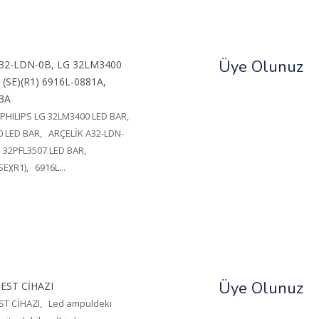
Üye Olunuz
32-LDN-0B, LG 32LM3400
(SE)(R1) 6916L-0881A,
3A
 PHILIPS LG 32LM3400 LED BAR,
0 LED BAR, ARÇELİK A32-LDN-
 32PFL3507 LED BAR,
E)(R1), 6916L...
Üye Olunuz
EST CİHAZI
ST CİHAZI, Led ampuldeki