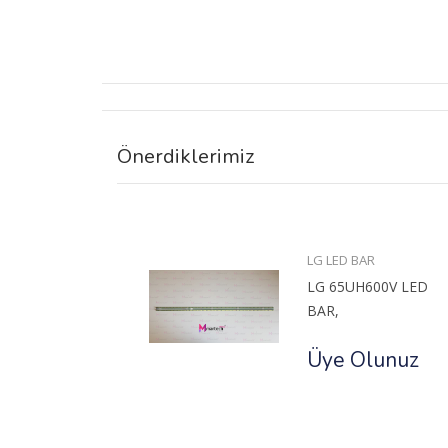
Önerdiklerimiz
ED BAR
LG LED BAR
55HU8500
LG 65UH600V LED
BAR,
unuz
Üye Olunuz