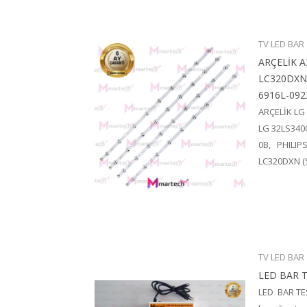
TV LED BAR
ARÇELİK A
LC320DXN 
6916L-092
ARÇELİK LG
LG 32LS340
0B, PHILIPS
LC320DXN (S
TV LED BAR
LED BAR T
LED BAR TE