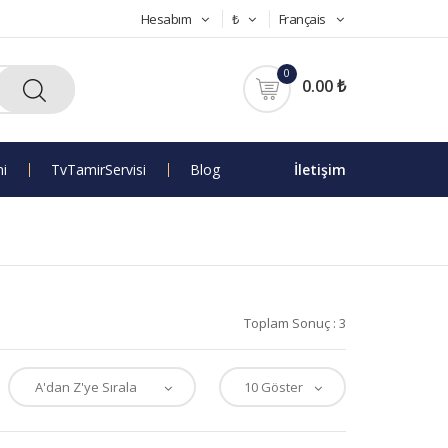
Hesabım
₺
Français
0
0.00 ₺
mi
Tv Tamir Servisi
Blog
İletişim
Toplam Sonuç : 3