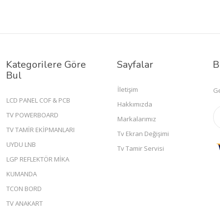
Kategorilere Göre
Sayfalar
B
Bul
İletişim
Ge
LCD PANEL COF & PCB
Hakkımızda
TV POWERBOARD
Markalarımız
TV TAMİR EKİPMANLARI
Tv Ekran Değişimi
UYDU LNB
Tv Tamir Servisi
LGP REFLEKTÖR MİKA
KUMANDA
TCON BORD
TV ANAKART