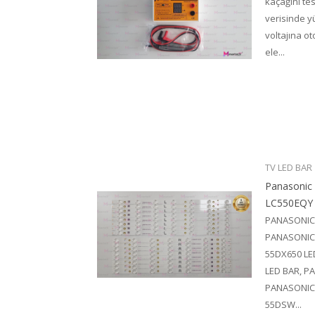
kaçağını te
verisinde 
voltajına o
ele...
TV LED BAR
Panasoni
LC550EQY
PANASONIC 
PANASONIC 
55DX650 LE
LED BAR, P
PANASONIC 
55DSW...