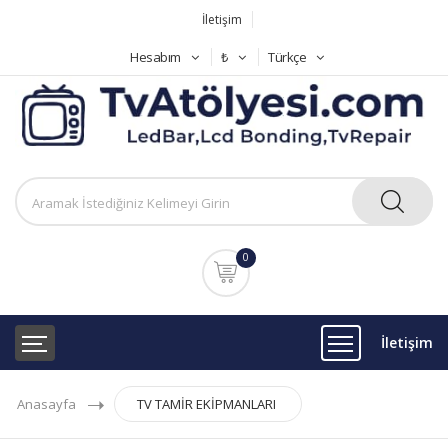
İletişim
Hesabım
₺
Türkçe
0
İletişim
Anasayfa
TV TAMİR EKİPMANLARI