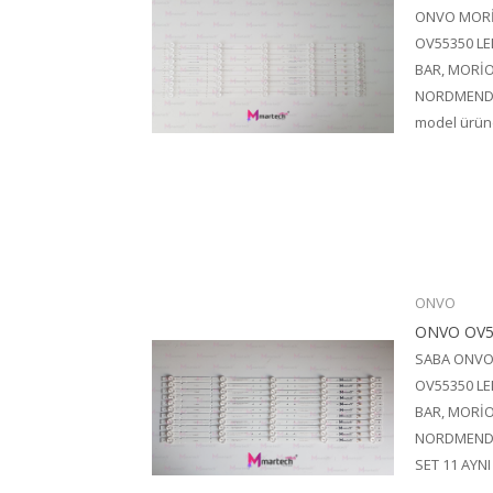
ONVO MOR
OV55350 LE
BAR, MORİO
NORDMENDE 
model üründ
ONVO
ONVO OV5
SABA ONV
OV55350 LE
BAR, MORİO
NORDMENDE 
SET 11 AYNI