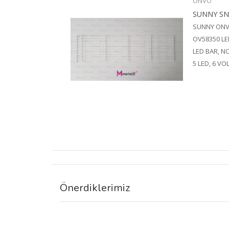
ONVO
SUNNY SN
SUNNY ON
OV58350 LE
LED BAR, N
5 LED, 6 VO
Önerdiklerimiz