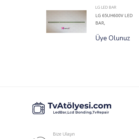
ED BAR
LG LED BAR
55HU8500
LG 65UH600V LED
BAR,
unuz
Üye Olunuz
Bize Ulaşın