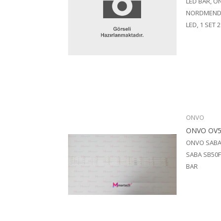
LED BAR, O
NORDMENDE 
LED, 1 SET 
ONVO
ONVO OV5
ONVO SABA
SABA SB50F3
BAR