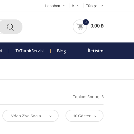
Hesabım
₺
Türkçe
0
0.00 ₺
mi
Tv Tamir Servisi
Blog
İletişim
Toplam Sonuç : 8