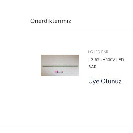
Önerdiklerimiz
BAR
LG LED BAR
HU8500
LG 65UH600V LED
BAR,
uz
Üye Olunuz