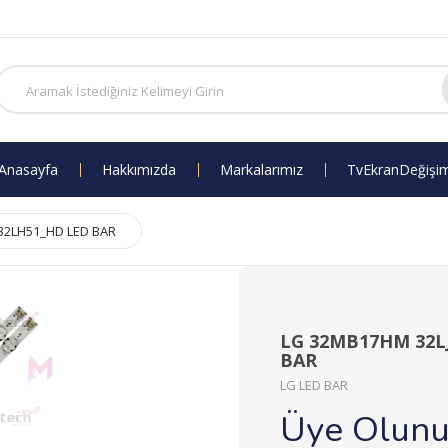
Anasayfa
Hakkımızda
Markalarımız
Tv Ekran Değişi
 32LH51_HD LED BAR
LG 32MB17HM 32LJ
BAR
LG LED BAR
Üye Olun