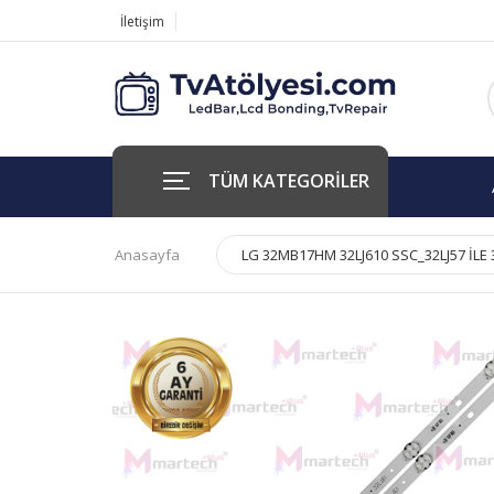
İletişim
TÜM KATEGORİLER
Anasayfa
LG 32MB17HM 32LJ610 SSC_32LJ57 İLE