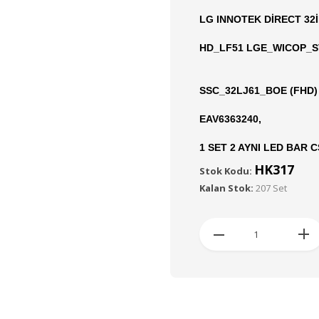
LG INNOTEK DİRECT 32İ
HD_LF51 LGE_WICOP_S
SSC_32LJ61_BOE (FHD) 
EAV6363240,
1 SET 2 AYNI LED BAR 
HK317
Stok Kodu:
Kalan Stok:
207 Set