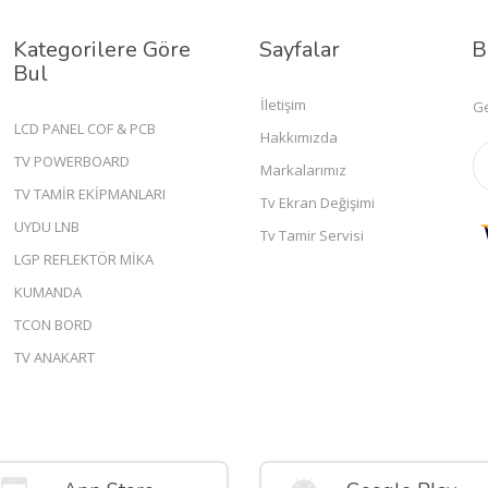
Kategorilere Göre
Sayfalar
B
Bul
İletişim
Ge
LCD PANEL COF & PCB
Hakkımızda
TV POWERBOARD
Markalarımız
TV TAMİR EKİPMANLARI
Tv Ekran Değişimi
UYDU LNB
Tv Tamir Servisi
LGP REFLEKTÖR MİKA
KUMANDA
TCON BORD
TV ANAKART
Mobil Uygulamalar