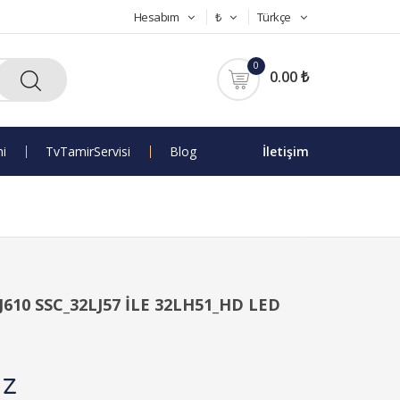
Hesabım
₺
Türkçe
0
0.00 ₺
mi
Tv Tamir Servisi
Blog
İletişim
610 SSC_32LJ57 İLE 32LH51_HD LED
uz