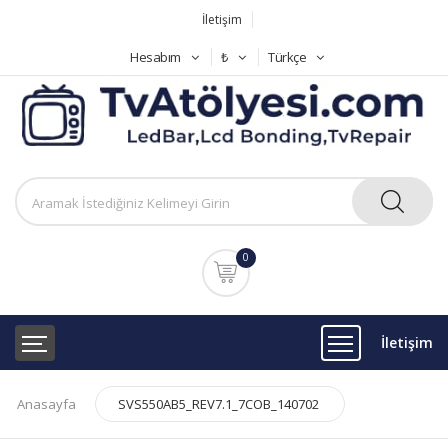
İletişim
Hesabım
₺
Türkçe
0
İletişim
Anasayfa
SVS550AB5_REV7.1_7COB_140702