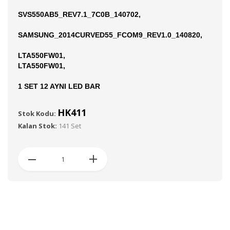
SVS550AB5_REV7.1_7C0B_140702,
SAMSUNG_2014CURVED55_FCOM9_REV1.0_140820,
LTA550FW01,
LTA550FW01,
1 SET 12 AYNI LED BAR
HK411
Stok Kodu:
Kalan Stok:
141 Set